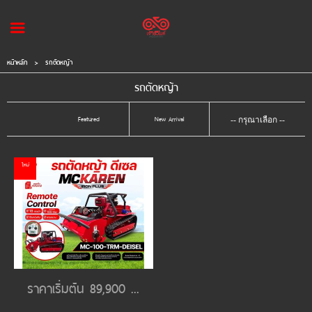
Login
หน้าหลัก
>
รถตัดหญ้า
รถตัดหญ้า
หน้าหลัก
Featured
New Arrival
สินค้า
ใหม่
แบรนด์
แผนกสินค้า
บัญชีผู้ใช้
ติดต่อเรา
ราคาเริ่มต้น 89,900 ...
ขั้นตอนการสั่งซื้อ