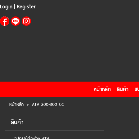
Login
|
Register
Login
|
Register
หน้าหลัก
สินค้า
แบรนด์
แผนกสินค้า
บัญชีผู้ใช้
ติดต่อเรา
ขั้นตอนการสั่งซื้อ
แจ้งชำระเงิน
ข่าวสาร
หน้าหลัก
สินค้า
แ
หน้าหลัก
>
ATV 200-300 CC
สินค้า
อุปกรณ์ต่อพ่วง ATV