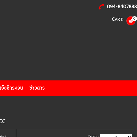
094-8407888
CART:
0
แจ้งชำระเงิน
ข่าวสาร
CC
ival
เรียงตาม