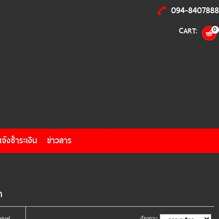
094-8407888
CART:
0
แจ้งชำระเงิน
ข่าวสาร
า
ival
เรียงตาม