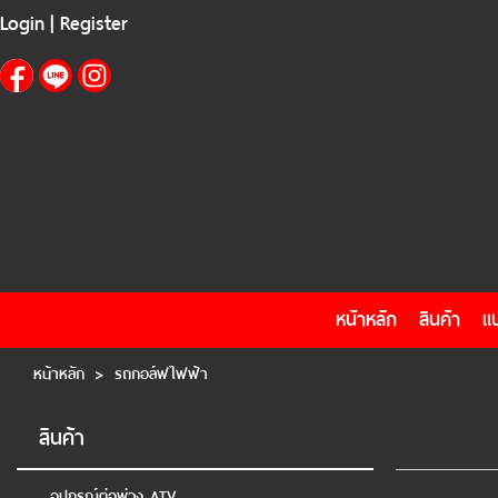
Login
|
Register
Login
|
Register
หน้าหลัก
สินค้า
แบรนด์
แผนกสินค้า
บัญชีผู้ใช้
ติดต่อเรา
ขั้นตอนการสั่งซื้อ
แจ้งชำระเงิน
ข่าวสาร
หน้าหลัก
สินค้า
แ
หน้าหลัก
>
รถกอล์ฟไฟฟ้า
สินค้า
อุปกรณ์ต่อพ่วง ATV